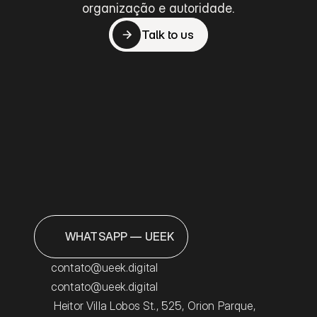
vamo
organização e autoridade.
Talk to us
Talk to us
WHATSAPP — UEEK
contato@ueek.digital
contato@ueek.digital
Heitor Villa Lobos St., 525, Orion Parque, 