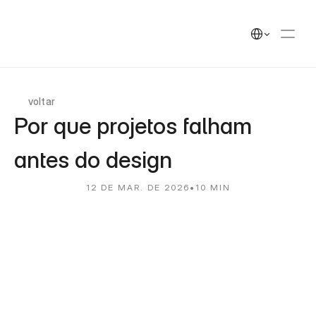
UEEK
Soluções
Soluções
Select Language
Cases
Cases
Insights
Insights
UEEK Partners
UEEK Partners
voltar
Por que projetos falham 
antes do design 
12 DE MAR. DE 2026
•
10 MIN