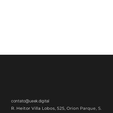
negociar viabilidade. Promessas são avaliadas 
antes de serem assumidas, limites são 
explicitados e decisões passam a ter critério 
s co
técnico. 
Isso reduz retrabalho, desgaste com clientes 
finais e situações em que o design precisa 
justificar limitações que nasceram muito antes da 
criação visual. 
contato@ueek.digital
R. Heitor Villa Lobos, 525, Orion Parque, S. 