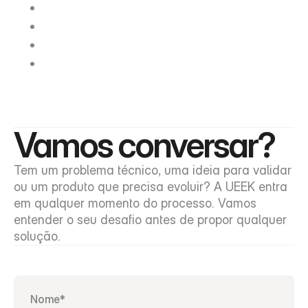
B
a
c
k
l
o
g
p
r
i
o
r
i
z
a
d
o
R
i
s
c
o
s
m
a
p
e
a
d
o
s
E
s
t
i
m
a
t
i
v
a
d
e
e
x
e
c
u
ç
ã
o
B
a
s
e
t
é
c
n
i
c
a
p
a
r
a
d
e
c
i
s
ã
o
d
e
i
n
v
e
s
t
i
m
e
n
t
o
Vamos conversar?
Tem um problema técnico, uma ideia para validar 
ou um produto que precisa evoluir? A UEEK entra 
em qualquer momento do processo. Vamos 
entender o seu desafio antes de propor qualquer 
solução.