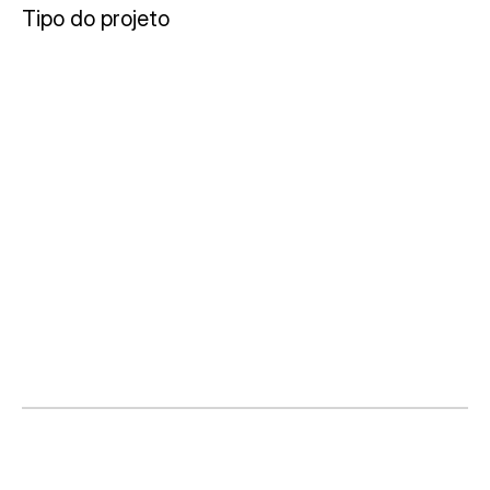
Tipo do projeto
S
i
t
e
R
e
s
p
o
n
s
i
v
o
Tipo de projeto
S
i
t
e
R
e
s
p
o
n
s
i
v
o
O
p
r
o
b
l
e
m
a