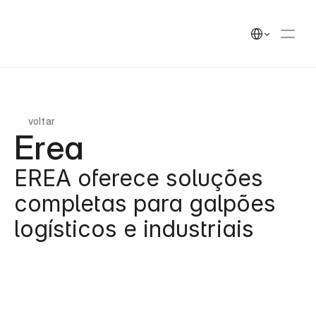
UEEK
Soluções
Soluções
Select Language
Cases
Cases
Insights
Insights
UEEK Partners
UEEK Partners
voltar
Erea
EREA oferece soluções 
completas para galpões 
logísticos e industriais