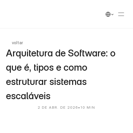
UEEK
Soluções
Soluções
Select Language
Cases
Cases
Insights
Insights
UEEK Partners
UEEK Partners
voltar
Arquitetura de Software: o 
que é, tipos e como 
estruturar sistemas 
escaláveis
2 DE ABR. DE 2026
•
10 MIN