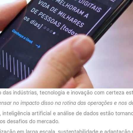
 das indústrias, tecnologia e inovação com certeza estã
nsar no impacto disso na rotina das operações e nos d
nteligência artificial e análise de dados estão tornand
 os desafios do mercado. 
lização em larga escala, sustentabilidade e adaptação