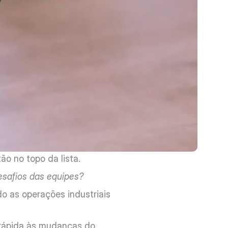
o no topo da lista. 
esafios das equipes?
o as operações industriais 
 rápida às mudanças do 