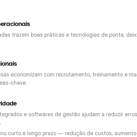
eracionais
adas trazem boas práticas e tecnologias de ponta, deix
ionais
esas economizam com recrutamento, treinamento e man
reas-chave.
vidade
tegrados e softwares de gestão ajudam a reduzir erros
.
os no curto e longo prazo — redução de custos, aumento