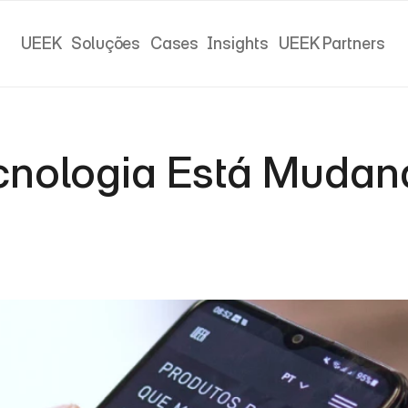
UEEK
Soluções
Cases
Insights
UEEK Partners
UEEK
Soluções
Cases
Insights
UEEK Partners
nologia Está Mudand