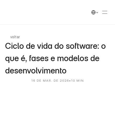
UEEK
Soluções
Soluções
Select Language
Cases
Cases
Insights
Insights
UEEK Partners
UEEK Partners
voltar
Ciclo de vida do software: o 
que é, fases e modelos de 
desenvolvimento
16 DE MAR. DE 2026
•
10 MIN