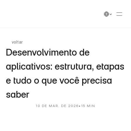
UEEK
Soluções
Soluções
Select Language
Cases
Cases
Insights
Insights
UEEK Partners
UEEK Partners
voltar
Desenvolvimento de 
aplicativos: estrutura, etapas 
e tudo o que você precisa 
saber
10 DE MAR. DE 2026
•
15 MIN